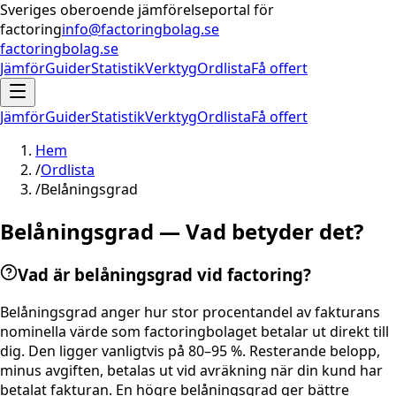
Sveriges oberoende jämförelseportal för
factoring
info@factoringbolag.se
factoringbolag.se
Jämför
Guider
Statistik
Verktyg
Ordlista
Få offert
Jämför
Guider
Statistik
Verktyg
Ordlista
Få offert
Hem
/
Ordlista
/
Belåningsgrad
Belåningsgrad — Vad betyder det?
Vad är belåningsgrad vid factoring?
Belåningsgrad anger hur stor procentandel av fakturans
nominella värde som factoringbolaget betalar ut direkt till
dig. Den ligger vanligtvis på 80–95 %. Resterande belopp,
minus avgiften, betalas ut vid avräkning när din kund har
betalat fakturan. En högre belåningsgrad ger bättre