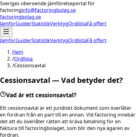
Sveriges oberoende jämförelseportal för
factoring
info@factoringbolag.se
factoringbolag.se
Jämför
Guider
Statistik
Verktyg
Ordlista
Få offert
Jämför
Guider
Statistik
Verktyg
Ordlista
Få offert
Hem
/
Ordlista
/
Cessionsavtal
Cessionsavtal — Vad betyder det?
Vad är ett cessionsavtal?
Ett cessionsavtal är ett juridiskt dokument som överlåter
en fordran från en part till en annan. Vid factoring innebär
det att du överlåter rätten att kräva betalning för en
faktura till factoringbolaget, som blir den nya ägaren av
fordran.