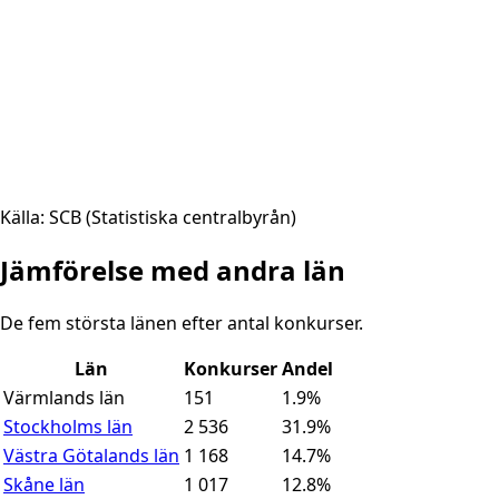
Källa: SCB (Statistiska centralbyrån)
Jämförelse med andra län
De fem största länen efter antal konkurser.
Län
Konkurser
Andel
Värmlands län
151
1.9
%
Stockholms län
2 536
31.9
%
Västra Götalands län
1 168
14.7
%
Skåne län
1 017
12.8
%