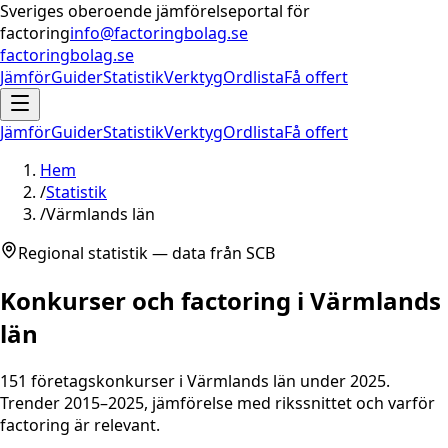
Sveriges oberoende jämförelseportal för
factoring
info@factoringbolag.se
factoringbolag.se
Jämför
Guider
Statistik
Verktyg
Ordlista
Få offert
Jämför
Guider
Statistik
Verktyg
Ordlista
Få offert
Hem
/
Statistik
/
Värmlands län
Regional statistik — data från SCB
Konkurser och factoring i
Värmlands
län
151
företagskonkurser i
Värmlands län
under 2025.
Trender 2015–2025, jämförelse med rikssnittet och varför
factoring är relevant.