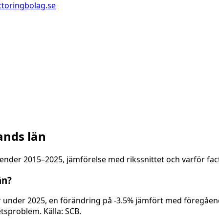
ctoringbolag.se
nds län
ender 2015–2025, jämförelse med rikssnittet och varför fact
än?
under 2025, en förändring på -3.5% jämfört med föregående
etsproblem. Källa: SCB.