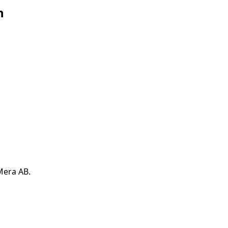
n
Mera AB.