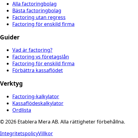
Alla factoringbolag
Bästa factoringbolag
Factoring utan regress
Factoring för enskild firma
Guider
Vad är factoring?
Factoring vs företagslån
Factoring för enskild firma
Förbättra kassaflödet
Verktyg
Factoring-kalkylator
Kassaflödeskalkylator
Ordlista
© 2026 Etablera Mera AB. Alla rättigheter förbehållna.
Integritetspolicy
Villkor