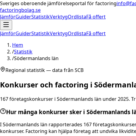
Sveriges oberoende jämförelseportal för factoring
info@fa
factoringbolag.se
Jämför
Guider
Statistik
Verktyg
Ordlista
Få offert
Jämför
Guider
Statistik
Verktyg
Ordlista
Få offert
Hem
/
Statistik
/
Södermanlands län
Regional statistik — data från SCB
Konkurser och factoring i
Södermanla
167
företagskonkurser i
Södermanlands län
under 2025. Tr
Hur många konkurser sker i Södermanlands l
I Södermanlands län rapporterades 167 företagskonkurser 
konkurser. Factoring kan hjälpa företag att undvika likvidit