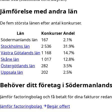
Jämförelse med andra län
De fem största länen efter antal konkurser.
Län
Konkurser
Andel
Södermanlands län
167
2.1
%
Stockholms län
2 536
31.9
%
Västra Götalands län
1 168
14.7
%
Skåne län
1 017
12.8
%
Östergötlands län
282
3.5
%
Uppsala län
202
2.5
%
Behöver ditt företag i
Södermanlands
Jämför factoringbolag och få betalt för dina fakturor redan
Jämför factoringbolag
Begär offert