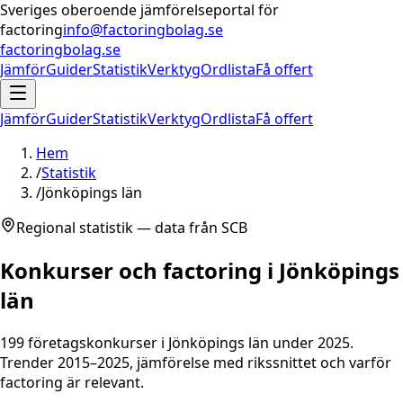
Sveriges oberoende jämförelseportal för
factoring
info@factoringbolag.se
factoringbolag.se
Jämför
Guider
Statistik
Verktyg
Ordlista
Få offert
Jämför
Guider
Statistik
Verktyg
Ordlista
Få offert
Hem
/
Statistik
/
Jönköpings län
Regional statistik — data från SCB
Konkurser och factoring i
Jönköpings
län
199
företagskonkurser i
Jönköpings län
under 2025.
Trender 2015–2025, jämförelse med rikssnittet och varför
factoring är relevant.