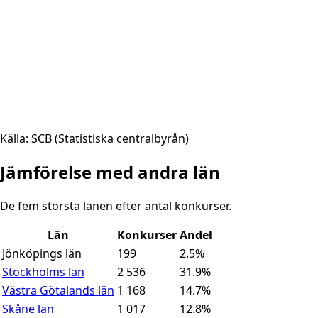
Källa: SCB (Statistiska centralbyrån)
Jämförelse med andra län
De fem största länen efter antal konkurser.
Län
Konkurser
Andel
Jönköpings län
199
2.5
%
Stockholms län
2 536
31.9
%
Västra Götalands län
1 168
14.7
%
Skåne län
1 017
12.8
%