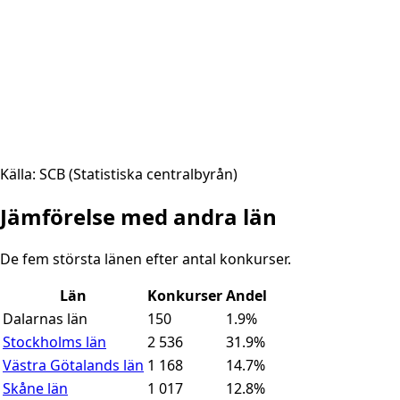
Källa: SCB (Statistiska centralbyrån)
Jämförelse med andra län
De fem största länen efter antal konkurser.
Län
Konkurser
Andel
Dalarnas län
150
1.9
%
Stockholms län
2 536
31.9
%
Västra Götalands län
1 168
14.7
%
Skåne län
1 017
12.8
%