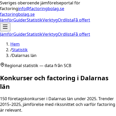
Sveriges oberoende jämförelseportal för
factoring
info@factoringbolag.se
factoringbolag.se
Jämför
Guider
Statistik
Verktyg
Ordlista
Få offert
Jämför
Guider
Statistik
Verktyg
Ordlista
Få offert
Hem
/
Statistik
/
Dalarnas län
Regional statistik — data från SCB
Konkurser och factoring i
Dalarnas
län
150
företagskonkurser i
Dalarnas län
under 2025. Trender
2015–2025, jämförelse med rikssnittet och varför factoring
är relevant.