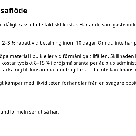
ssaflöde
d dåligt kassaflöde faktiskt kostar. Här är de vanligaste d
2–3 % rabatt vid betalning inom 10 dagar. Om du inte har p
pa material i bulk eller vid förmånliga tillfällen. Skillnad
 kostar typiskt 8–15 % i dröjsmålsränta per år, plus administr
tacka nej till lönsamma uppdrag för att du inte kan finan
gt kämpar med likviditeten förhandlar från en svagare pos
rundformeln ser ut så här: