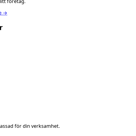
itt företag.
se →
r
passad för din verksamhet.