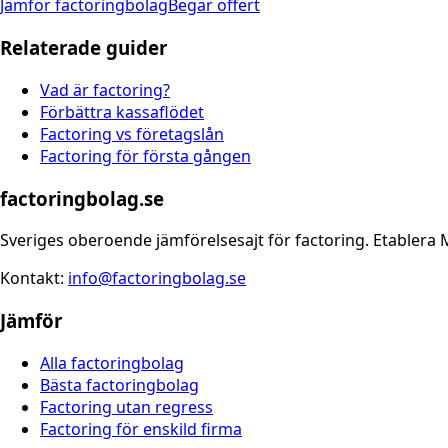
Jämför factoringbolag
Begär offert
Relaterade guider
Vad är factoring?
Förbättra kassaflödet
Factoring vs företagslån
Factoring för första gången
factoringbolag.se
Sveriges oberoende jämförelsesajt för factoring. Etablera 
Kontakt:
info@factoringbolag.se
Jämför
Alla factoringbolag
Bästa factoringbolag
Factoring utan regress
Factoring för enskild firma