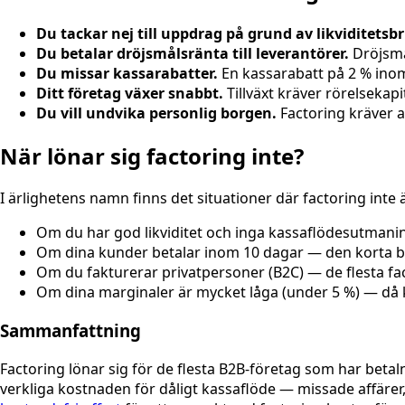
Du tackar nej till uppdrag på grund av likviditetsbr
Du betalar dröjsmålsränta till leverantörer.
Dröjsmål
Du missar kassarabatter.
En kassarabatt på 2 % inom
Ditt företag växer snabbt.
Tillväxt kräver rörelsekap
Du vill undvika personlig borgen.
Factoring kräver al
När lönar sig factoring inte?
I ärlighetens namn finns det situationer där factoring inte är
Om du har god likviditet och inga kassaflödesutmanin
Om dina kunder betalar inom 10 dagar — den korta bet
Om du fakturerar privatpersoner (B2C) — de flesta fa
Om dina marginaler är mycket låga (under 5 %) — då k
Sammanfattning
Factoring lönar sig för de flesta B2B-företag som har betaln
verkliga kostnaden för dåligt kassaflöde — missade affärer