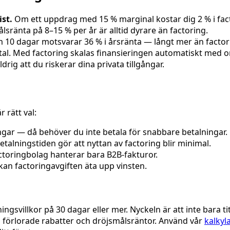
ist.
Om ett uppdrag med 15 % marginal kostar dig 2 % i fact
sränta på 8–15 % per år är alltid dyrare än factoring.
 10 dagar motsvarar 36 % i årsränta — långt mer än factor
ital. Med factoring skalas finansieringen automatiskt med 
drig att du riskerar dina privata tillgångar.
 rätt val:
gar — då behöver du inte betala för snabbare betalningar.
alningstiden gör att nyttan av factoring blir minimal.
ctoringbolag hanterar bara B2B-fakturor.
an factoringavgiften äta upp vinsten.
ingsvillkor på 30 dagar eller mer. Nyckeln är att inte bara 
, förlorade rabatter och dröjsmålsräntor. Använd vår
kalkyl