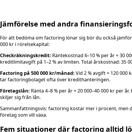
Jämförelse med andra finansierings
För att bedöma om factoring lönar sig bör du också jämföra
000 kr i rörelsekapital:
Checkräkningskredit:
Räntekostnad 6–10 % per år = 30 000–
kreditlimitavgift på 1–2 % av limiten. Total årskostnad: 35 0
Factoring på 500 000 kr/månad:
Vid 2 % avgift = 120 000 
tar factoringbolaget ofta över kredithanteringen.
Företagslån:
Ränta 4–8 % per år = 20 000–40 000 kr per år.
skiljer sig från lån.
Sammanfattningsvis: factoring kostar mer i procent, men den
företag som vill växa.
Fem situationer där factoring alltid l