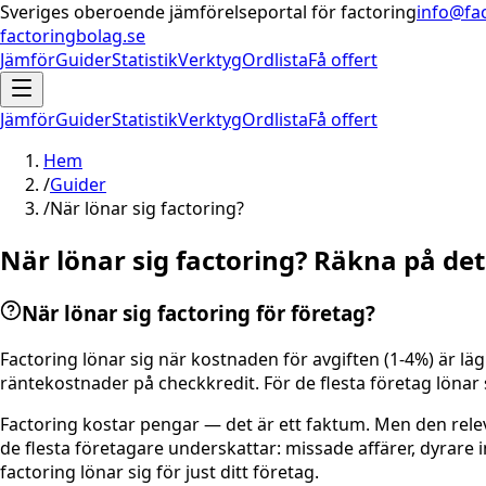
Sveriges oberoende jämförelseportal för factoring
info@fa
factoringbolag.se
Jämför
Guider
Statistik
Verktyg
Ordlista
Få offert
Jämför
Guider
Statistik
Verktyg
Ordlista
Få offert
Hem
/
Guider
/
När lönar sig factoring?
När lönar sig factoring? Räkna på de
När lönar sig factoring för företag?
Factoring lönar sig när kostnaden för avgiften (1-4%) är lägr
räntekostnader på checkkredit. För de flesta företag lönar 
Factoring kostar pengar — det är ett faktum. Men den releva
de flesta företagare underskattar: missade affärer, dyrare 
factoring lönar sig för just ditt företag.