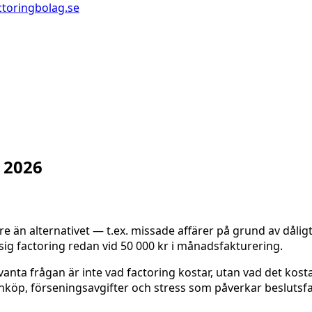
ctoringbolag.se
t 2026
e än alternativet — t.ex. missade affärer på grund av dåligt 
sig factoring redan vid 50 000 kr i månadsfakturering.
nta frågan är inte vad factoring kostar, utan vad det kosta
inköp, förseningsavgifter och stress som påverkar beslutsfa