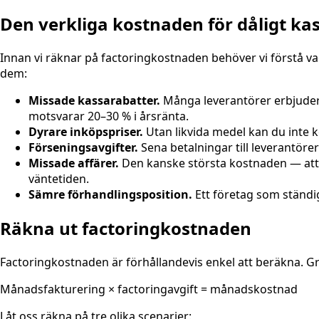
Den verkliga kostnaden för dåligt ka
Innan vi räknar på factoringkostnaden behöver vi förstå va
dem:
Missade kassarabatter.
Många leverantörer erbjuder 
motsvarar 20–30 % i årsränta.
Dyrare inköpspriser.
Utan likvida medel kan du inte kö
Förseningsavgifter.
Sena betalningar till leverantörer
Missade affärer.
Den kanske största kostnaden — att 
väntetiden.
Sämre förhandlingsposition.
Ett företag som ständi
Räkna ut factoringkostnaden
Factoringkostnaden är förhållandevis enkel att beräkna. G
Månadsfakturering × factoringavgift = månadskostnad
Låt oss räkna på tre olika scenarier: