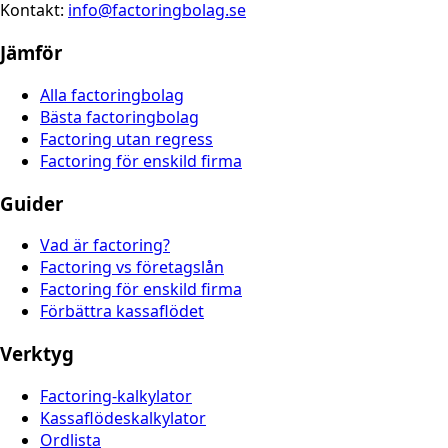
Kontakt:
info@factoringbolag.se
Jämför
Alla factoringbolag
Bästa factoringbolag
Factoring utan regress
Factoring för enskild firma
Guider
Vad är factoring?
Factoring vs företagslån
Factoring för enskild firma
Förbättra kassaflödet
Verktyg
Factoring-kalkylator
Kassaflödeskalkylator
Ordlista