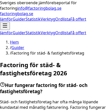
Sveriges oberoende jämförelseportal för
factoring
info@factoringbolag.se
factoringbolag.se
Jämför
Guider
Statistik
Verktyg
Ordlista
Få offert
Jämför
Guider
Statistik
Verktyg
Ordlista
Få offert
Hem
/
Guider
/
Factoring för städ- & fastighetsföretag
Factoring för städ- &
fastighetsföretag 2026
Hur fungerar factoring för städ- och
fastighetsföretag?
Städ- och fastighetsföretag har ofta många löpande
kundavtal med månatlig fakturering. Factoring fungerar