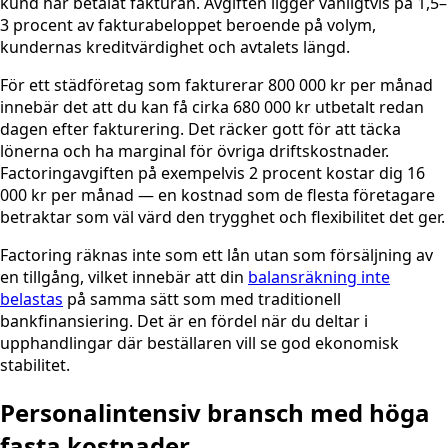
kund har betalat fakturan. Avgiften ligger vanligtvis på 1,5–
3 procent av fakturabeloppet beroende på volym,
kundernas kreditvärdighet och avtalets längd.
För ett städföretag som fakturerar 800 000 kr per månad
innebär det att du kan få cirka 680 000 kr utbetalt redan
dagen efter fakturering. Det räcker gott för att täcka
lönerna och ha marginal för övriga driftskostnader.
Factoringavgiften på exempelvis 2 procent kostar dig 16
000 kr per månad — en kostnad som de flesta företagare
betraktar som väl värd den trygghet och flexibilitet det ger.
Factoring räknas inte som ett lån utan som försäljning av
en tillgång, vilket innebär att din
balansräkning inte
belastas
på samma sätt som med traditionell
bankfinansiering. Det är en fördel när du deltar i
upphandlingar där beställaren vill se god ekonomisk
stabilitet.
Personalintensiv bransch med höga
fasta kostnader