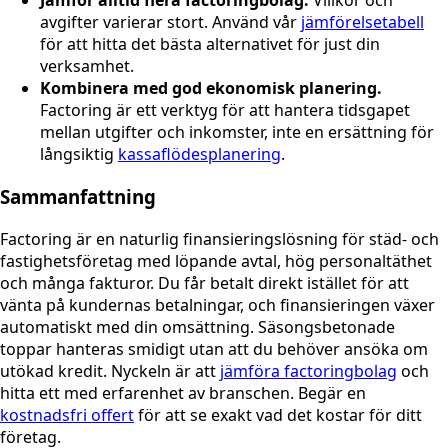
Jämför alltid flera factoringbolag.
Villkor och
avgifter varierar stort. Använd vår
jämförelsetabell
för att hitta det bästa alternativet för just din
verksamhet.
Kombinera med god ekonomisk planering.
Factoring är ett verktyg för att hantera tidsgapet
mellan utgifter och inkomster, inte en ersättning för
långsiktig
kassaflödesplanering
.
Sammanfattning
Factoring är en naturlig finansieringslösning för städ- och
fastighetsföretag med löpande avtal, hög personaltäthet
och många fakturor. Du får betalt direkt istället för att
vänta på kundernas betalningar, och finansieringen växer
automatiskt med din omsättning. Säsongsbetonade
toppar hanteras smidigt utan att du behöver ansöka om
utökad kredit. Nyckeln är att
jämföra factoringbolag
och
hitta ett med erfarenhet av branschen. Begär en
kostnadsfri offert
för att se exakt vad det kostar för ditt
företag.