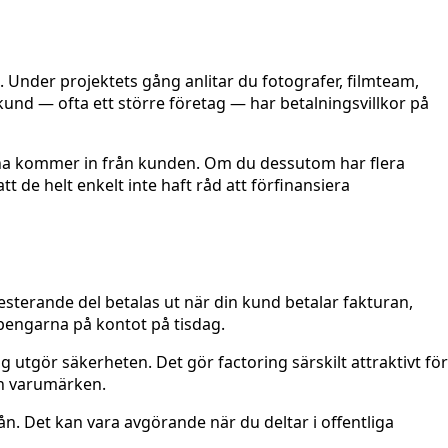
 Under projektets gång anlitar du fotografer, filmteam,
kund — ofta ett större företag — har betalningsvillkor på
rona kommer in från kunden. Om du dessutom har flera
t de helt enkelt inte haft råd att förfinansiera
esterande del betalas ut när din kund betalar fakturan,
 pengarna på kontot på tisdag.
ig utgör säkerheten. Det gör factoring särskilt attraktivt för
ch varumärken.
t lån. Det kan vara avgörande när du deltar i offentliga