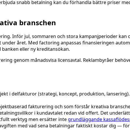
erbjuda snabb betalning kan du förhandla bättre priser me
eativa branschen
urering. Inför jul, sommaren och stora kampanjperioder ka
gt under året. Med factoring anpassas finansieringen automa
 banken eller ny kreditansökan.
ring genom månadsvisa licensavtal. Reklambyråer behöver 
kt i delfakturor (strategi, koncept, produktion, lansering)
ektbaserad fakturering och som förstår kreativa bransche
etalningsvillkor i kundavtalet redan vid offert. Det underlä
tfullt verktyg men ersätter inte
grundläggande kassaflödes
vgiften med vad sena betalningar faktiskt kostar dig — fö