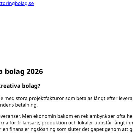
ctoringbolag.se
a bolag 2026
kreativa bolag?
 med stora projektfakturor som betalas långt efter leveran
undens betalning.
leveranser. Men ekonomin bakom en reklambyrå ser ofta helt
na för frilansare, produktion och lokaler uppstår långt i
n finansieringslösning som sluter det gapet genom att ge d