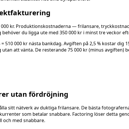
ektfakturering
0 000 kr. Produktionskostnaderna — frilansare, tryckkostnad
 behöver du ligga ute med 350 000 kr i minst tre veckor eft
 = 510 000 kr nästa bankdag. Avgiften på 2,5 % kostar dig 15
utan att vänta. De resterande 75 000 kr (minus avgiften) b
rer utan fördröjning
a sitt nätverk av duktiga frilansare. De bästa fotograferna,
nkurrenter som betalar snabbare. Factoring löser detta genom
ill och med snabbare.