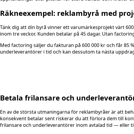
Räkneexempel: reklambyrå med proj
Tänk dig att din byrå vinner ett varumärkesprojekt värt 60
inom tre veckor. Kunden betalar på 45 dagar. Utan factoring
Med factoring säljer du fakturan på 600 000 kr och får 85 %
underleverantörer i tid och kan dessutom ta nästa uppdrag 
Betala frilansare och underleverantö
En av de största utmaningarna för reklambyråer är att behåll
konsekvent betalar sent riskerar du att förlora dem till ko
frilansare och underleverantörer inom avtalad tid — eller t