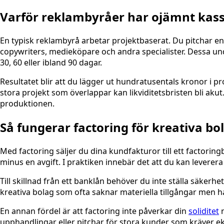
Varför reklambyråer har ojämnt kas
En typisk reklambyrå arbetar projektbaserat. Du pitchar e
copywriters, medieköpare och andra specialister. Dessa und
30, 60 eller ibland 90 dagar.
Resultatet blir att du lägger ut hundratusentals kronor 
stora projekt som överlappar kan likviditetsbristen bli akut
produktionen.
Så fungerar factoring för kreativa bo
Med factoring säljer du dina kundfakturor till ett factorin
minus en avgift. I praktiken innebär det att du kan lever
Till skillnad från ett banklån behöver du inte ställa säkerhe
kreativa bolag som ofta saknar materiella tillgångar men
En annan fördel är att factoring inte påverkar din
soliditet
upphandlingar eller pitchar för stora kunder som kräver ek