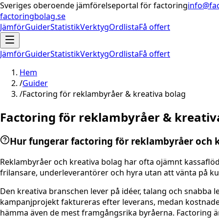
Sveriges oberoende jämförelseportal för factoring
info@fa
factoringbolag.se
Jämför
Guider
Statistik
Verktyg
Ordlista
Få offert
Jämför
Guider
Statistik
Verktyg
Ordlista
Få offert
Hem
/
Guider
/
Factoring för reklambyråer & kreativa bolag
Factoring för reklambyråer & kreativ
Hur fungerar factoring för reklambyråer och 
Reklambyråer och kreativa bolag har ofta ojämnt kassaflöde
frilansare, underleverantörer och hyra utan att vänta på k
Den kreativa branschen lever på idéer, talang och snabba 
kampanjprojekt faktureras efter leverans, medan kostnader
hämma även de mest framgångsrika byråerna. Factoring är e