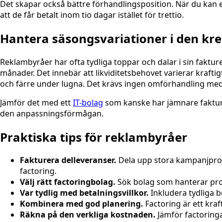
Det skapar också bättre förhandlingsposition. När du kan 
att de får betalt inom tio dagar istället för trettio.
Hantera säsongsvariationer i den kr
Reklambyråer har ofta tydliga toppar och dalar i sin fakt
månader. Det innebär att likviditetsbehovet varierar krafti
och färre under lugna. Det krävs ingen omförhandling med
Jämför det med ett
IT-bolag
som kanske har jämnare fakture
den anpassningsförmågan.
Praktiska tips för reklambyråer
Fakturera delleveranser.
Dela upp stora kampanjproje
factoring.
Välj rätt factoringbolag.
Sök bolag som hanterar proj
Var tydlig med betalningsvillkor.
Inkludera tydliga b
Kombinera med god planering.
Factoring är ett kraf
Räkna på den verkliga kostnaden.
Jämför factoringa