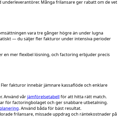
d underleverantörer. Många frilansare ger rabatt om de vet
n omsättningen vara tre gånger högre än under lugna
tiskt — du säljer fler fakturor under intensiva perioder
en mer flexibel lösning, och factoring erbjuder precis
. Fler fakturor innebär jämnare kassaflöde och enklare
r. Använd vår
jämförelsetabell
för att hitta rätt match.
ttar för factoringbolaget och ger snabbare utbetalning.
planering
. Använd båda för bäst resultat.
rlorade frilansare, missade uppdrag och räntekostnader på