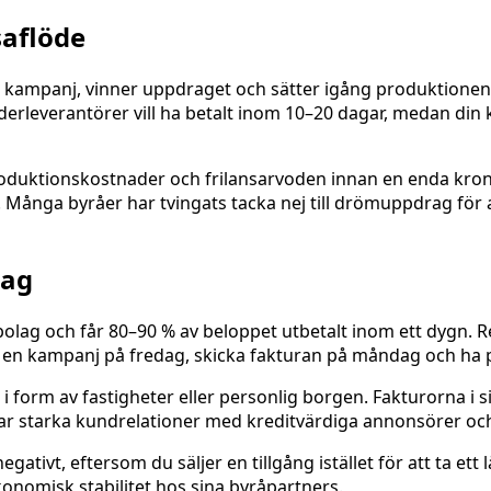
saflöde
n kampanj, vinner uppdraget och sätter igång produktionen.
erleverantörer vill ha betalt inom 10–20 dagar, medan din 
i produktionskostnader och frilansarvoden innan en enda k
. Många byråer har tvingats tacka nej till drömuppdrag för at
lag
gbolag och får 80–90 % av beloppet utbetalt inom ett dygn. R
era en kampanj på fredag, skicka fakturan på måndag och ha
t i form av fastigheter eller personlig borgen. Fakturorna i s
 har starka kundrelationer med kreditvärdiga annonsörer o
negativt, eftersom du säljer en tillgång istället för att ta et
onomisk stabilitet hos sina byråpartners.