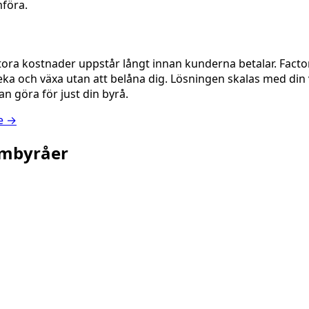
mföra.
ora kostnader uppstår långt innan kunderna betalar. Factorin
 tveka och växa utan att belåna dig. Lösningen skalas med d
an göra för just din byrå.
se →
ambyråer