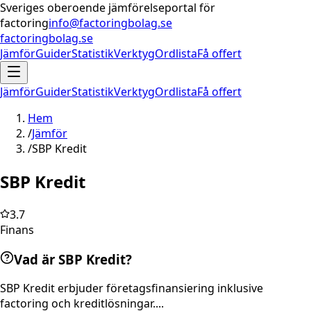
Sveriges oberoende jämförelseportal för
factoring
info@factoringbolag.se
factoringbolag.se
Jämför
Guider
Statistik
Verktyg
Ordlista
Få offert
Jämför
Guider
Statistik
Verktyg
Ordlista
Få offert
Hem
/
Jämför
/
SBP Kredit
SBP Kredit
3.7
Finans
Vad är SBP Kredit?
SBP Kredit erbjuder företagsfinansiering inklusive
factoring och kreditlösningar....