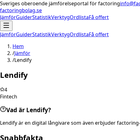
Sveriges oberoende jämförelseportal för factoring
info@fa
factoringbolag.se
Jämför
Guider
Statistik
Verktyg
Ordlista
Få offert
Jämför
Guider
Statistik
Verktyg
Ordlista
Få offert
Hem
/
Jämför
/
Lendify
Lendify
4
Fintech
Vad är Lendify?
Lendify är en digital långivare som även erbjuder factoring-
Snabbfakta