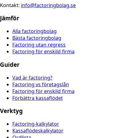
Kontakt:
info@factoringbolag.se
Jämför
Alla factoringbolag
Bästa factoringbolag
Factoring utan regress
Factoring för enskild firma
Guider
Vad är factoring?
Factoring vs företagslån
Factoring för enskild firma
Förbättra kassaflödet
Verktyg
Factoring-kalkylator
Kassaflödeskalkylator
Ordlista