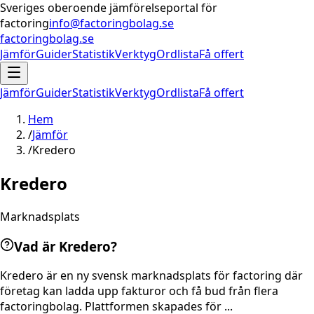
Sveriges oberoende jämförelseportal för
factoring
info@factoringbolag.se
factoringbolag.se
Jämför
Guider
Statistik
Verktyg
Ordlista
Få offert
Jämför
Guider
Statistik
Verktyg
Ordlista
Få offert
Hem
/
Jämför
/
Kredero
Kredero
Marknadsplats
Vad är Kredero?
Kredero är en ny svensk marknadsplats för factoring där
företag kan ladda upp fakturor och få bud från flera
factoringbolag. Plattformen skapades för ...