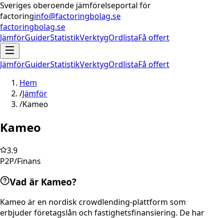
Sveriges oberoende jämförelseportal för
factoring
info@factoringbolag.se
factoringbolag.se
Jämför
Guider
Statistik
Verktyg
Ordlista
Få offert
Jämför
Guider
Statistik
Verktyg
Ordlista
Få offert
Hem
/
Jämför
/
Kameo
Kameo
3.9
P2P/Finans
Vad är Kameo?
Kameo är en nordisk crowdlending-plattform som
erbjuder företagslån och fastighetsfinansiering. De har