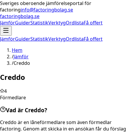
Sveriges oberoende jämförelseportal för
factoring
info@factoringbolag.se
factoringbolag.se
Jämför
Guider
Statistik
Verktyg
Ordlista
Få offert
Jämför
Guider
Statistik
Verktyg
Ordlista
Få offert
Hem
/
Jämför
/
Creddo
Creddo
4
Förmedlare
Vad är Creddo?
Creddo är en låneförmedlare som även förmedlar
factoring. Genom att skicka in en ansökan får du förslag