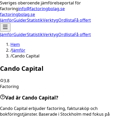
Sveriges oberoende jämförelseportal för
factoring
info@factoringbolag.se
factoringbolag.se
Jämför
Guider
Statistik
Verktyg
Ordlista
Få offert
Jämför
Guider
Statistik
Verktyg
Ordlista
Få offert
Hem
/
Jämför
/
Cando Capital
Cando Capital
3.8
Factoring
Vad är Cando Capital?
Cando Capital erbjuder factoring, fakturaköp och
bokföringstjänster. Baserade i Stockholm med fokus på