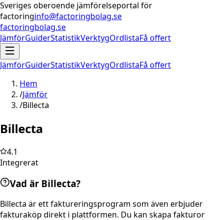
Sveriges oberoende jämförelseportal för
factoring
info@factoringbolag.se
factoringbolag.se
Jämför
Guider
Statistik
Verktyg
Ordlista
Få offert
Jämför
Guider
Statistik
Verktyg
Ordlista
Få offert
Hem
/
Jämför
/
Billecta
Billecta
4.1
Integrerat
Vad är Billecta?
Billecta är ett faktureringsprogram som även erbjuder
fakturaköp direkt i plattformen. Du kan skapa fakturor