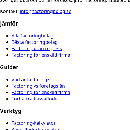
Sveriges oberoende jämförelsesajt för factoring. Etablera 
Kontakt:
info@factoringbolag.se
Jämför
Alla factoringbolag
Bästa factoringbolag
Factoring utan regress
Factoring för enskild firma
Guider
Vad är factoring?
Factoring vs företagslån
Factoring för enskild firma
Förbättra kassaflödet
Verktyg
Factoring-kalkylator
Kassaflödeskalkylator