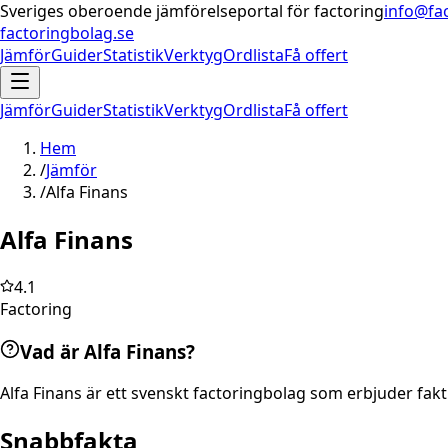
Sveriges oberoende jämförelseportal för factoring
info@fa
factoringbolag.se
Jämför
Guider
Statistik
Verktyg
Ordlista
Få offert
Jämför
Guider
Statistik
Verktyg
Ordlista
Få offert
Hem
/
Jämför
/
Alfa Finans
Alfa Finans
4.1
Factoring
Vad är Alfa Finans?
Alfa Finans är ett svenskt factoringbolag som erbjuder fakt
Snabbfakta