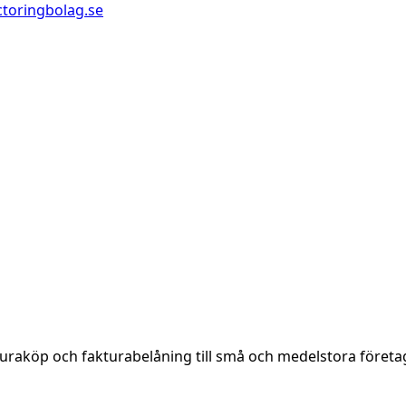
ctoringbolag.se
uraköp och fakturabelåning till små och medelstora företag. 